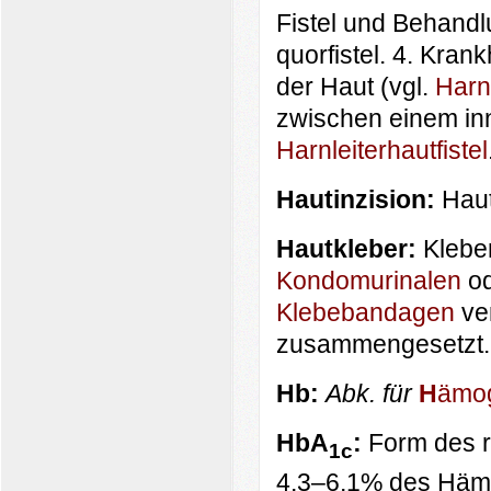
Fistel und Behand
quor­fistel. 4. Kra
der Haut (vgl.
Harn
zwischen einem inn
Harnleiterhautfistel
Hautinzision:
Hauts
Hautkleber:
Kleber
Kondomurinalen
od
Klebebandagen
ver
zusammengesetzt. L
Hb:
Abk. für
H
ämo
HbA
:
Form des r
1c
4,3–6,1% des Hämo