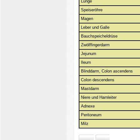
Lunge
Speiseröhre
Magen
Leber
und Galle
Bauchspeicheldrüse
Zwölffingerdarm
Jejunum
Ileum
Blinddarm
,
Colon
ascendens
Colon descendens
Mastdarm
Niere
und
Harnleiter
Adnexe
Peritoneum
Milz