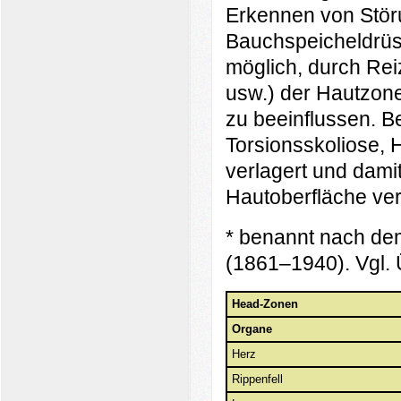
Erkennen von Störu
Bauchspeicheldrüs
möglich, durch Re
usw.) der Haut­zon
zu beeinflussen. B
Torsionsskoliose, 
verlagert und dami
Hautoberfläche ve
* benannt nach de
(1861–1940). Vgl. Ü
Head-Zonen
Organe
Herz
Rippenfell