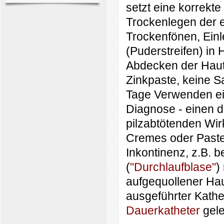
setzt eine korrekt
Trockenlegen der e
Trockenfönen, Einl
(Puderstreifen) in 
Abdecken der Haut
Zinkpaste, keine S
Tage Verwenden ei
Diagnose - einen d
pilzabtötenden Wir
Cremes oder Paste
Inkontinenz, z.B. 
(
"Durchlaufblase"
)
aufgequollener Hau
ausgeführter Kath
Dauerkatheter
gele