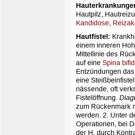
Hauterkrankunge
Hautpilz, Hautreizu
Kandidose
,
Reizak
Hautfistel:
Krankh
einem inneren Ho
Mittellinie des Rü
auf eine
Spina bifi
Entzündungen das 
eine Steißbeinfiste
nässende, oft verk
Fistelöffnung.
Diag
zum Rückenmark m
werden. 2. Unter d
Operationen, bei D
der H. durch Kontra