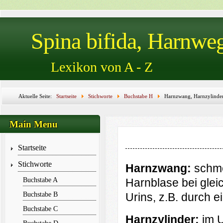
Spina bifida, Harnwe
Lexikon von A - Z
Aktuelle Seite:
Startseite
Stichworte
Buchstabe H
Harnzwang, Harnzylinder
Hauterkrankungen, Hautfistel, Hautinzision, Hautkleber, Hb, HbA1c, HbE, HCG, Head
Main Menu
Startseite
Stichworte
Harnzwang:
schme
Buchstabe A
Harnblase bei glei
Buchstabe B
Urins, z.B. durch e
Buchstabe C
Harnzylinder:
im 