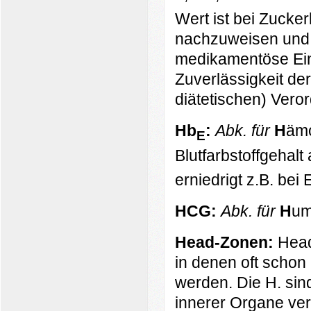
Wert ist bei Zucker
nachzuweisen und g
medikamentöse Eins
Zuverlässigkeit de
diätetischen) Vero
Hb
:
Abk. für
H
äm
E
Blutfarbstoffgehalt
erniedrigt z.B. be
HCG:
Abk. für
H
um
Head-Zonen:
Head
in denen oft scho
werden. Die H. si
innerer Organe ve