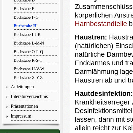
Buchstabe D
Zusammenschlüss
Buchstabe E
körperlichen Anstr
Buchstabe F-G
Harnbestandteile
b
Buchstabe H
Buchstabe I-J-K
Haustren:
Haustra
Buchstabe L-M-N
(natürlichen) Eins
Buchstabe O-P-Q
natürliche Darmbe
Buchstabe R-S-T
Enddarmes und tran
Buchstabe U-V-W
Darmlähmung lagert
Buchstabe X-Y-Z
Haustren ab und tr
Anleitungen
Hautdesinfektion
Literaturverzeichnis
Krankheitserreger 
Präsentationen
Desinfektionsmitte
Impressum
lassen, dann mit s
allein reicht zur K