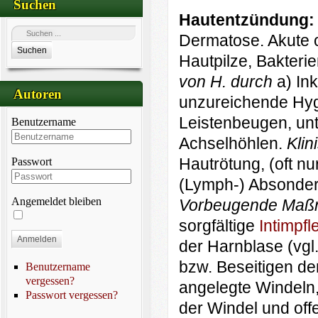
Suchen
Hautentzündung
Dermatose. Akute 
Suchen
Hautpilze, Bakteri
von H. durch
a) In
Autoren
unzureichende Hy
Leis­­tenbeugen, unt
Benutzername
Achselhöhlen.
Klin
Hautrötung, (oft nu
Passwort
(Lymph-) Absonder
Angemeldet bleiben
Vorbeugende Maß
sorgfältige
Intimpfl
Anmelden
der Harnblase (vgl
bzw. Beseitigen de
Benutzername
vergessen?
angelegte Windeln,
Passwort vergessen?
der Windel und of