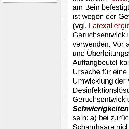
am Bein befestigt
ist wegen der Gef
(vgl.
Latexallergi
Geruchsentwicklu
verwenden. Vor 
und Überleitungs
Auffangbeutel kö
Ursache für eine 
Umwicklung der V
Desinfektionslösu
Geruchsentwicklu
Schwierigkeite
sein: a) bei zur
Schamhaare nicht