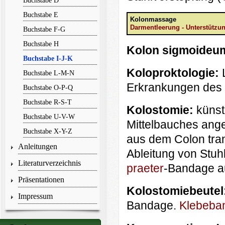
Buchstabe D
Buchstabe E
Kolonmassage
Darmentleerung - Unterstütz
Buchstabe F-G
Buchstabe H
Kolon sigmoideu
Buchstabe I-J-K
Koloproktologie:
Buchstabe L-M-N
Erkrankungen des
Buchstabe O-P-Q
Buchstabe R-S-T
Kolostomie:
künst
Buchstabe U-V-W
Mittelbauches ang
Buchstabe X-Y-Z
aus dem Colon tra
Anleitungen
Ableitung von Stuhl
Literaturverzeichnis
praeter
-Bandage a
Präsentationen
Kolostomiebeutel
Impressum
Bandage.
Klebeba