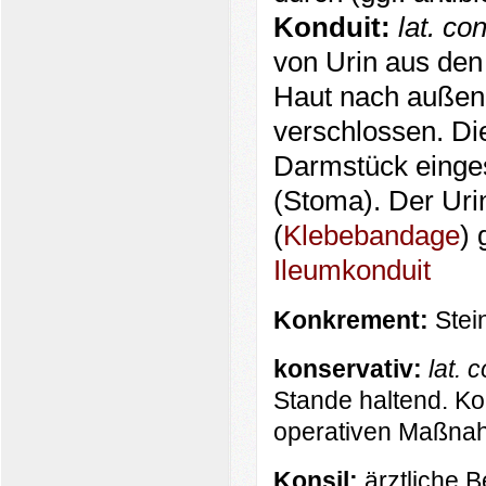
Konduit:
lat. co
von Urin aus den
Haut nach außen
verschlossen. Die
Darmstück einges
(Stoma). Der Urin
(
Klebebandage
) 
Ileumkonduit
Konkrement:
Stei
konservativ:
lat. 
Stande haltend. K
operativen Maßnah
Konsil:
ärztliche 