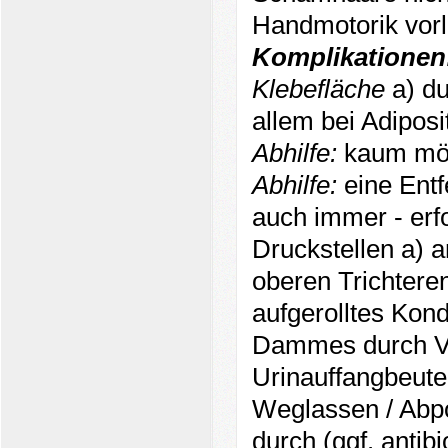
Handmotorik vorli
Komplikationen
Klebefläche
a) du
allem bei Adiposi
Abhilfe:
kaum mög
Abhilfe:
eine Ent
auch immer - erfo
Druckstellen a) 
oberen Trichtere
aufgerolltes Kon
Dammes durch V
Urinauffangbeute
Weglassen / Abpo
durch (ggf. antib