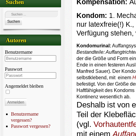
Kompensation:
Au
Suchen
Kondom:
1. Mechan
Suchen
nur latexfreie(!) K
Verfügung stehen, 
Autoren
Kondomurinal:
Auffangsyst
Benutzername
Bestandteile:
Auffangtrichte
der die Größe und Form ei
Ende in einen festeren Ausl
Passwort
Manfred Sauer). Der Kondo
selbstklebend, mit einem
H
befestigt. Von der Größe d
Angemeldet bleiben
Haftfähigkeit des Kondoms 
Kontinenz wesentlich ab.
Anmelden
Deshalb ist von e
Teil der Klebefl
Benutzername
vergessen?
(vgl.
Vorhautentf
Passwort vergessen?
mit einem
Auffan