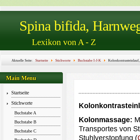
Spina bifida, Harnwe
Lexikon von A - Z
Aktuelle Seite:
Startseite
Stichworte
Buchstabe I-J-K
Kolonkontrasteinlauf
Koloproktologie, Kolostomie, Kolostomiebeutel, Kompensation, Kondom, Kondomurinal,
Main Menu
Startseite
Stichworte
Kolonkontrastein
Buchstabe A
Kolonmassage:
M
Buchstabe B
Transportes von St
Buchstabe C
Stuhlverstopfung (