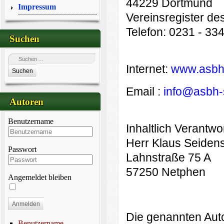
44229 Dortmund
Impressum
Vereinsregister de
Telefon: 0231 - 33
Suchen
Internet:
www.asbh-
Suchen
Email :
info@asbh-s
Autoren
Benutzername
Inhaltlich Verantw
Herr Klaus Seiden
Passwort
Lahnstraße 75 A
57250 Netphen
Angemeldet bleiben
Anmelden
Die genannten Auto
Benutzername