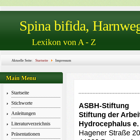
Spina bifida, Harnwe
Lexikon von A - Z
Aktuelle Seite:
Startseite
Impressum
Main Menu
Startseite
Stichworte
ASBH-Stiftung
Anleitungen
Stiftung der Arbe
Hydrocephalus e. 
Literaturverzeichnis
Hagener Straße 2
Präsentationen