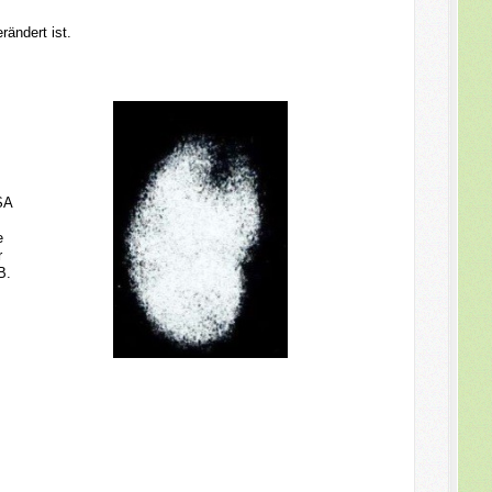
rändert ist.
SA
e
r
B.