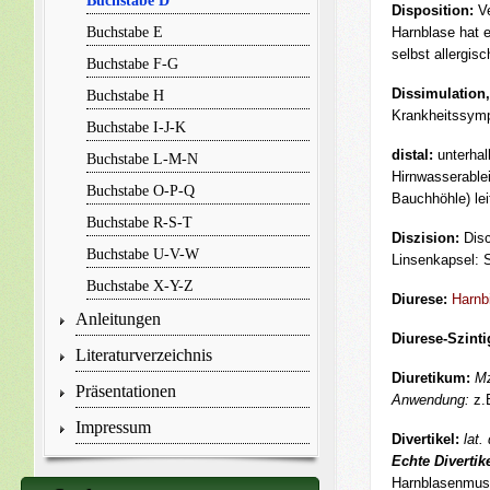
Buchstabe D
Disposition:
V
Buchstabe E
Harnblase hat e
selbst allergis
Buchstabe F-G
Dissimulation,
Buchstabe H
Krankheitssym
Buchstabe I-J-K
distal:
unterhalb
Buchstabe L-M-N
Hirnwasserablei
Buchstabe O-P-Q
Bauchhöhle) lei
Buchstabe R-S-T
Diszision:
Disc
Buchstabe U-V-W
Linsenkapsel: S
Buchstabe X-Y-Z
Diurese:
Harnb
Anleitungen
Diurese-Szinti
Literaturverzeichnis
Diuretikum:
M
Präsentationen
Anwendung:
z.
Impressum
Divertikel:
lat.
Echte Divertik
Harnblasenmus