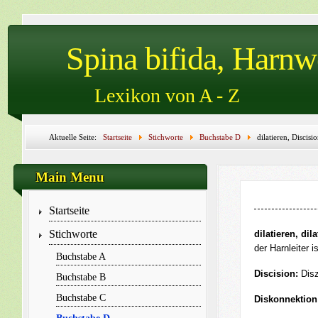
Spina bifida, Harn
Lexikon von A - Z
Aktuelle Seite:
Startseite
Stichworte
Buchstabe D
dilatieren, Discisi
Diszision, Diurese, Diurese-Szintigraphie, Diuretikum, Divertikel, Divertikelb
Main Menu
Startseite
Stichworte
dilatieren, dila
der Harnleiter is
Buchstabe A
Discision:
Disz
Buchstabe B
Buchstabe C
Diskonnektion