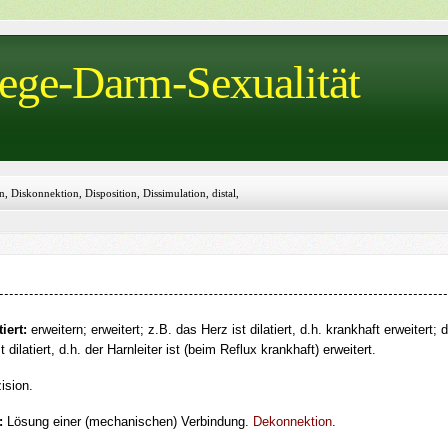
wege-Darm-Sexualität
on, Diskonnektion, Disposition, Dissimulation, distal,
lase, DMSA, DMSA-Clearance
tiert:
erweitern; erweitert; z.B. das Herz ist dilatiert, d.h. krankhaft erweitert; 
t dilatiert, d.h. der Harnleiter ist (beim Reflux krankhaft) erweitert.
ision.
:
Lösung einer (mechanischen) Verbindung.
Dekonnektion
.