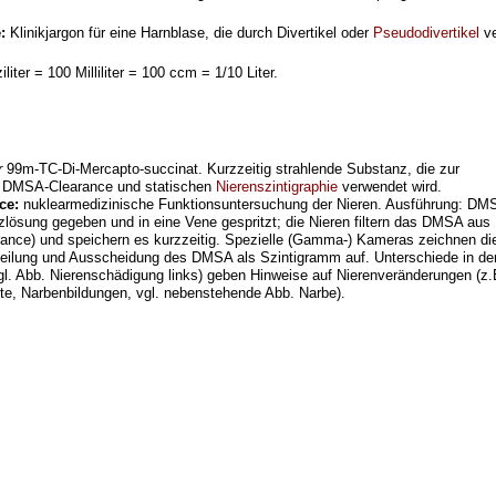
e:
Klinikjargon für eine Harnblase, die durch Divertikel oder
Pseudodivertikel
ve
liter = 100 Milliliter = 100 ccm = 1/10 Liter.
r
99m-TC-Di-Mercapto-succinat. Kurzzeitig strahlende Substanz, die zur
r DMSA-Clearance und statischen
Nierenszintigraphie
verwendet wird.
ce:
nuklearmedizinische Funktionsuntersuchung der Nieren. Ausführung: DM
zlösung gegeben und in eine Vene gespritzt; die Nieren filtern das DMSA aus
rance) und speichern es kurzzeitig. Spezielle (Gamma-) Kameras zeichnen di
eilung und Ausscheidung des DMSA als Szintigramm auf. Unterschiede in de
l. Abb. Nierenschädigung links) geben Hinweise auf Nierenveränderungen (z.
te, Narbenbildungen, vgl. nebenstehende Abb. Narbe).