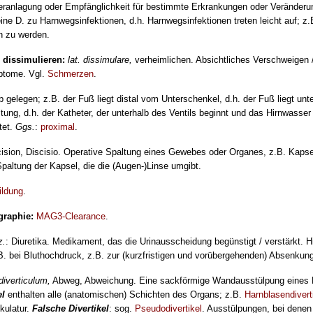
eranlagung oder Empfänglichkeit für bestimmte Erkrankungen oder Veränderun
ine D. zu Harn­wegs­infektionen, d.h. Harnwegsinfektionen treten leicht auf; z.
ch zu werden.
 dissimulieren:
lat. dissimu­lare,
verheimlichen. Absichtliches Verschweigen 
ptome. Vgl.
Schmerzen
.
 gelegen; z.B. der Fuß liegt distal vom Unterschenkel, d.h. der Fuß liegt unt
tung, d.h. der Katheter, der unterhalb des Ventils beginnt und das Hirnwasser
tet.
Ggs.
:
proximal
.
ision, Discisio. Operative Spaltung eines Gewebes oder Organes, z.B. Kapsel
paltung der Kapsel, die die (Augen-)Linse umgibt.
ildung
.
graphie:
MAG3-Clea­rance
.
z.
: Diuretika. Medikament, das die Urinausscheidung begünstigt / verstärkt. H
B. bei Bluthochdruck, z.B. zur (kurzfristigen und vorübergehenden) Absenkun
 diverticulum,
Abweg, Abweichung. Eine sackförmige Wandausstülpung eines H
el
enthalten alle (anatomischen) Schichten des Organs; z.B.
Harnblasendivert
kulatur.
Falsche Divertikel
: sog.
Pseudodivertikel
. Ausstülpungen, bei de­nen