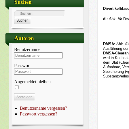
Suchen
Divertikelblas
dl:
Abk. für
Dezi
Suchen
Autoren
DMSA:
Abk. fü
Ausführung de
Benutzername
DMSA-Clearan
wird in Kochsal
dem Blut (Clea
Passwort
Aufnahme, Vert
Speicherung (vg
Substanzverlus
Angemeldet bleiben
Anmelden
Benutzername vergessen?
Passwort vergessen?