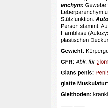
enchym:
Gewebe v
Leberparenchym u
Stützfunktion.
Auto
Person stammt. Aut
Harnblase (Autozy
plastischen Decku
Gewicht:
Körperge
GFR:
Abk. für
glom
Glans penis:
Peni
glatte Muskulatur
Gleithoden:
krank