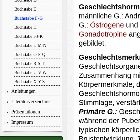
Buchstabe D
Geschlechtshor
Buchstabe E
männliche G.: And
Buchstabe F-G
G.:
Östrogene
und
Buchstabe H
Gonadotropine
ang
Buchstabe I-J-K
gebildet.
Buchstabe L-M-N
Buchstabe O-P-Q
Geschlechtsmerk
Buchstabe R-S-T
Geschlechtsorgane
Buchstabe U-V-W
Zusammenhang mit 
Buchstabe X-Y-Z
Körpermerkmale, di
Anleitungen
Geschlechtshormon
Stimm­lage, verstär
Literaturverzeichnis
Primäre G.:
Gesch
Präsentationen
während der Pubert
Impressum
typischen körperl
Brustentwicklung.