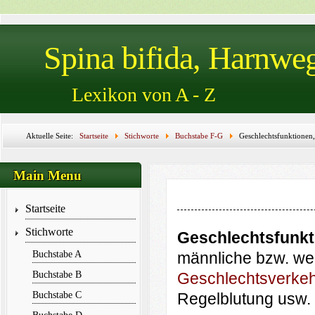
Spina bifida, Harnwe
Lexikon von A - Z
Aktuelle Seite:
Startseite
Stichworte
Buchstabe F-G
Geschlechtsfunktionen
Geschlechtsorgane, Geschlechtsverkehr, Gesellschaft für pädiatrische Nephrologie, Gest
Muskulatur, Gleithoden
Main Menu
Startseite
Stichworte
Geschlechtsfunkt
Buchstabe A
männliche bzw. wei
Buchstabe B
Geschlechtsverke
Buchstabe C
Regelblutung usw.