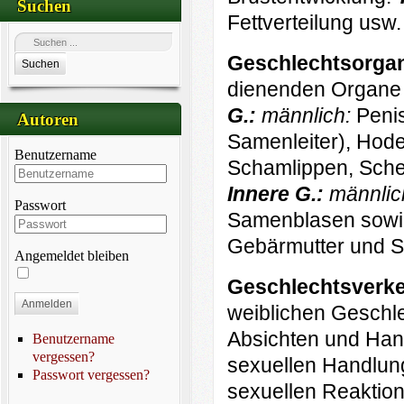
Suchen
Fettverteilung usw.
Geschlechtsorga
Suchen
dienenden Organe 
G.:
männlich:
Penis
Autoren
Samenleiter), Hod
Benutzername
Schamlippen, Schei
Innere G.:
männlic
Passwort
Samenblasen sowie
Gebärmutter und S
Angemeldet bleiben
Geschlechtsverk
Anmelden
weiblichen Geschlec
Absichten und Han
Benutzername
vergessen?
sexuellen Handlung
Passwort vergessen?
sexuellen Reaktion