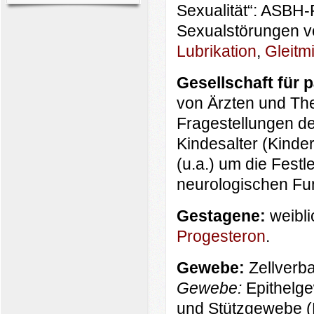
Sexualität“: ASBH-
Sexualstörungen v
Lubrikation
,
Gleitmi
Gesellschaft für 
von Ärzten und The
Fragestellungen de
Kindesalter (Kinde
(u.a.) um die Fest
neurologischen Fu
Gestagene:
weibl
Progesteron
.
Gewebe:
Zellverb
Gewebe:
Epithelge
und Stützgewebe (