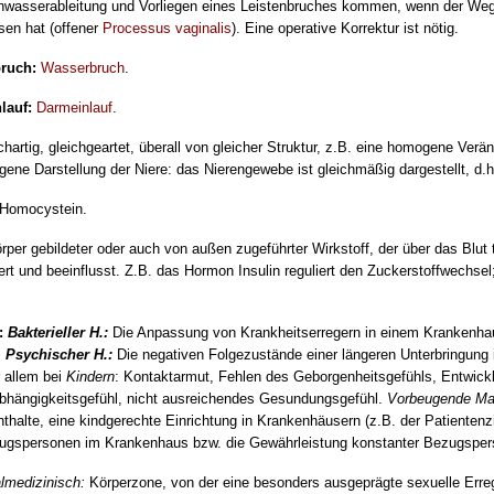
irnwasserableitung und Vorliegen eines Leistenbruches kommen, wenn der We
sen hat (offener
Processus vaginalis
). Eine operative Korrektur ist nötig.
ruch:
Wasserbruch
.
lauf:
Darmeinlauf
.
chartig, gleichgeartet, überall von gleicher Struktur, z.B. eine homogene Verä
ene Darstellung der Niere: das Nierengewebe ist gleichmäßig dargestellt, d.
Homocystein.
rper gebildeter oder auch von außen zugeführter Wirkstoff, der über das Blut
uert und beeinflusst. Z.B. das Hormon Insulin reguliert den Zuckerstoffwec
:
Bakterieller H.:
Die Anpassung von Krankheitserregern in einem Krankenhaus
;
Psychischer H.:
Die negativen Folgezustände einer längeren Unterbringung 
 allem bei
Kindern
: Kontaktarmut, Fehlen des Geborgenheitsgefühls, Entwic
hängigkeitsgefühl, nicht ausreichendes Gesundungsgefühl.
Vorbeugende M
nthalte, eine kindgerechte Einrichtung in Krankenhäusern (z.B. der Patiente
gspersonen im Krankenhaus bzw. die Gewährleistung konstanter Bezugsperso
lmedizinisch:
Körperzone, von der eine besonders ausgeprägte sexuelle Erre