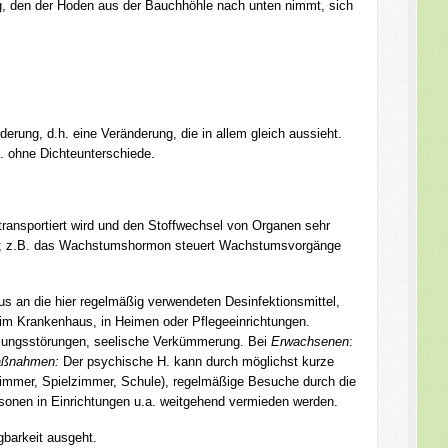
g, den der Hoden aus der Bauchhöhle nach unten nimmt, sich
nderung, d.h. eine Veränderung, die in allem gleich aussieht.
h. ohne Dichteunterschiede.
 transportiert wird und den Stoffwechsel von Organen sehr
hsel; z.B. das Wachstumshormon steuert Wachstumsvorgänge
 an die hier regelmäßig verwendeten Desinfektionsmittel,
im Krankenhaus, in Heimen oder Pflegeeinrichtungen.
klungsstörungen, seelische Verkümmerung. Bei
Erwachsenen
:
aßnahmen:
Der psychische H. kann durch möglichst kurze
nzimmer, Spielzimmer, Schule), regelmäßige Besuche durch die
nen in Einrichtungen u.a. weitgehend vermieden werden.
gbarkeit ausgeht.