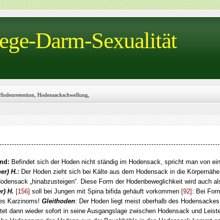
wege-Darm-Sexualität
Hodenretention, Hodensackschwellung,
ismus-Bakterieller H., Hotspot
nd:
Befindet sich der Hoden nicht ständig im Hodensack, spricht man von 
er) H.
:
Der Hoden zieht sich bei Kälte aus dem Hodensack in die Körpernähe
Hodensack „hinabzusteigen“. Diese Form der Hodenbeweglichkeit wird auch al
r) H.
[156]
soll bei Jungen mit Spina bifida gehäuft vorkommen
[92]
: Bei For
nes Karzinoms!
Gleithoden
: Der Hoden liegt meist oberhalb des Hodensackes
itet dann wieder sofort in seine Ausgangslage zwischen Hodensack und Leist