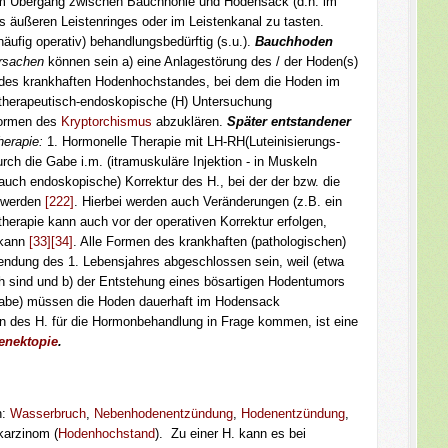
am Übergang zwischen Bauchhöhle und Hodensack (d.h. im
s äußeren Leistenringes oder im Leistenkanal zu tasten.
äufig operativ) behandlungsbedürftig (s.u.).
Bauchhoden
rsachen
können sein a) eine Anlagestörung des / der Hoden(s)
m des krankhaften Hodenhochstandes, bei dem die Hoden im
e therapeutisch-endoskopische (H) Untersuchung
Formen des
Kryptorchismus
abzuklären.
Später entstandener
herapie:
1. Hormonelle Therapie mit LH-RH(Luteinisierungs-
h die Gabe i.m. (itramuskuläre Injektion - in Muskeln
(auch endoskopische) Korrektur des H., bei der der bzw. die
) werden
[222]
. Hierbei werden auch Veränderungen (z.B. ein
herapie kann auch vor der operativen Korrektur er­folgen,
 kann
[33][34]
. Alle Formen des krankhaften (pathologischen)
endung des 1. Lebensjahres abgeschlossen sein, weil (etwa
ch sind und b) der Entstehung eines bösartigen Hodentumors
gabe) müssen die Hoden dauerhaft im Hodensack
n des H. für die Hormonbehandlung in Frage kommen, ist eine
enektopie
.
n:
Wasserbruch
,
Nebenhodenentzündung
,
Hodenentzündung
,
karzinom (
Hodenhochstand
). Zu einer H. kann es bei