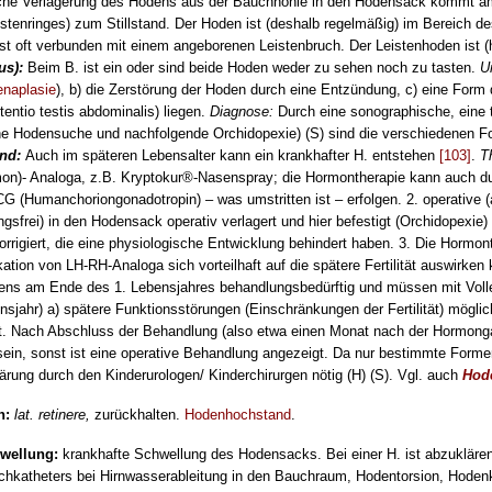
iche Verlagerung des Hodens aus der Bauchhöhle in den Hodensack kommt 
stenringes) zum Stillstand. Der Hoden ist (deshalb regelmäßig) im Bereich de
st oft verbunden mit einem angeborenen Leistenbruch. Der Leistenhoden ist (h
us):
Beim B. ist ein oder sind beide Hoden weder zu sehen noch zu tasten.
U
naplasie
), b) die Zerstörung der Hoden durch eine Entzündung, c) eine For
ntio testis abdomi­nalis) liegen.
Diagnose:
Durch eine sono­gra­phi­sche, ein
he Hodensuche und nachfolgende Orchidopexie) (S) sind die verschiedenen 
nd:
Auch im späteren Lebensalter kann ein krankhafter H. entstehen
[103]
.
T
n)- Analoga, z.B. Kryptokur®-Nasenspray; die Hormontherapie kann auch durc
CG (Hu­man­choriongonadotropin) – was umstritten ist – erfolgen. 2. operative 
sfrei) in den Hodensack operativ verlagert und hier befestigt (Orchidopexie
orrigiert, die eine physiologische Entwicklung behindert haben. 3. Die Hormont
kation von LH-RH-Ana­loga sich vorteilhaft auf die spätere Fertilität auswirken
tens am Ende des 1. Lebensjahres behandlungsbedürftig und müs­sen mit Voll
sjahr) a) spätere Funktionsstörungen (Einschränkungen der Fertilität) mögli
t. Nach Abschluss der Behandlung (also etwa einen Monat nach der Hormon
ein, sonst ist eine operative Behandlung angezeigt. Da nur bestimmte Forme
lärung durch den Kinderurologen/ Kinderchirurgen nötig (H) (S). Vgl. auch
Hod
n:
lat. retinere,
zurückhalten.
Hodenhochstand
.
wellung:
krankhafte Schwellung des Hodensacks. Bei einer H. ist abzukläre
uchkatheters bei Hirnwasserableitung in den Bauchraum, Hodentorsion, Hoden