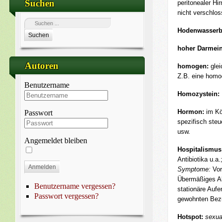
Suchen
peritonealer H
nicht verschlos
Hodenwasserb
Suchen
hoher Darmein
Autoren
homogen:
glei
Z.B. eine homog
Benutzername
Homozystein:
Hormon:
im Kö
Passwort
spezifisch ste
usw.
Angemeldet bleiben
Hospitalismus
Antibiotika u.a.
Anmelden
Symptome:
Vor
Übermäßiges Ab
Benutzername vergessen?
stationäre Aufe
Passwort vergessen?
gewohnten Bezu
Hotspot:
sexua