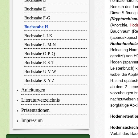
Buchstabe D
normale natürl
Bereich des Lei
Buchstabe E
Diese Störung i
Buchstabe F-G
(Kryptorchism
(Anorchie,
Hode
Buchstabe H
Bauchraum (Rete
Buchstabe I-J-K
(laparoskopisc
Hodenhochsta
Buchstabe L-M-N
Releasing-Hormo
Buchstabe O-P-Q
gepritzt) von H
Hoden (spannung
Buchstabe R-S-T
Leistenbruch) k
Buchstabe U-V-W
wobei die Appli
Buchstabe X-Y-Z
H. sind spätes
ab dem 2. Leben
Anleitungen
vorzubeugen is
nachzuweisen s
Literaturverzeichnis
sorgfältige Abk
Präsentationen
Hodenretentio
Impressum
Hodensacksch
Vorfall des Ba