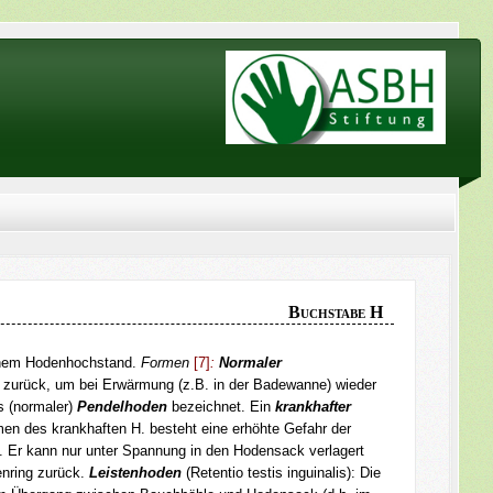
Buchstabe H
einem Hodenhochstand.
Formen
[7]
:
Normaler
 zurück, um bei Erwärmung (z.B. in der Badewanne) wieder
s (normaler)
Pendelhoden
bezeichnet. Ein
krankhafter
men des krankhaften H. besteht eine erhöhte Gefahr der
. Er kann nur unter Spannung in den Hodensack verlagert
enring zurück.
Leistenhoden
(Retentio testis inguinalis): Die