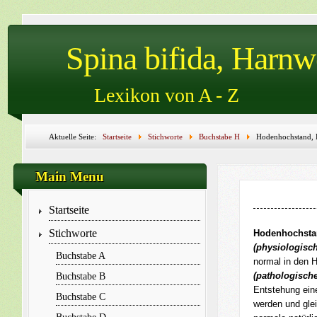
Spina bifida, Harn
Lexikon von A - Z
Aktuelle Seite:
Startseite
Stichworte
Buchstabe H
Hodenhochstand, 
Hodenwasserbruch, hoher Darmeinlauf, homogen, Homozystein, Hormon, Hospital
Main Menu
Startseite
Stichworte
Hodenhochsta
(physiologisch
Buchstabe A
normal in den 
(pathologische
Buchstabe B
Entstehung ei
Buchstabe C
werden und gle