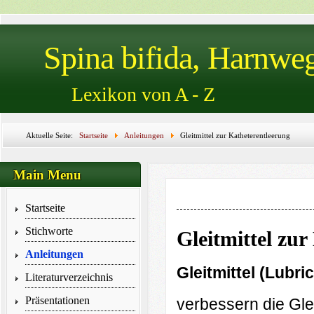
Spina bifida, Harnwe
Lexikon von A - Z
Aktuelle Seite:
Startseite
Anleitungen
Gleitmittel zur Katheterentleerung
Main Menu
Startseite
Stichworte
Gleitmittel zur
Anleitungen
G
leitmittel (Lubri
Literaturverzeichnis
Präsentationen
verbessern die Gle