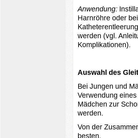
An
w
endung:
Instil
Harnröhre oder bei
Katheterentleerun
werden (vgl. Anlei
Komplikationen
).
Auswahl des Gleit
Bei Jungen und Mä
Verwendung eines G
Mädchen zur Schon
werden.
Von der Zusammens
besten.