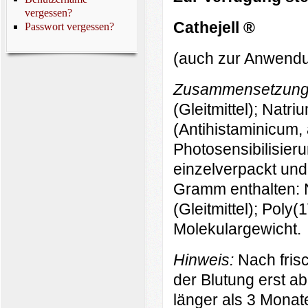
vergessen?
Cathejell ®
Passwort vergessen?
(auch zur Anwendu
Zusammensetzun
(Gleitmittel); Natr
(Antihistaminicum
Photosensibilisier
einzelverpackt und s
Gramm enthalten: N
(Gleitmittel); Poly(
Molekulargewicht.
Hinweis:
Nach fris
der Blutung erst a
länger als 3 Mona