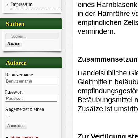
eines Harnblasenka
Impressum
in der Harnröhre v
empfindlichen Zell
Suchen
vermindern.
Suchen
Z
u
s
a
mmensetzung
Autoren
Handelsübliche Gle
Benutzername
Gleitmitteln betäu
empfindungsgestör
Passwort
Betäubungsmittel ni
Zusätze ist umstritt
Angemeldet bleiben
Anmelden
Z
u
r Verfügung ste
Benutzername