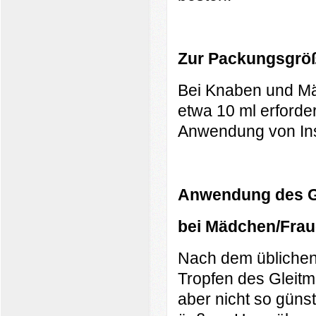
Z
u
r Packungsgrö
Bei Knaben und Mä
etwa 10 ml erforder
Anwendung von Instil
Anwendung des Gl
bei Mädchen/Fra
Nach dem üblichen
Tropfen des Gleitmi
aber nicht so günsti