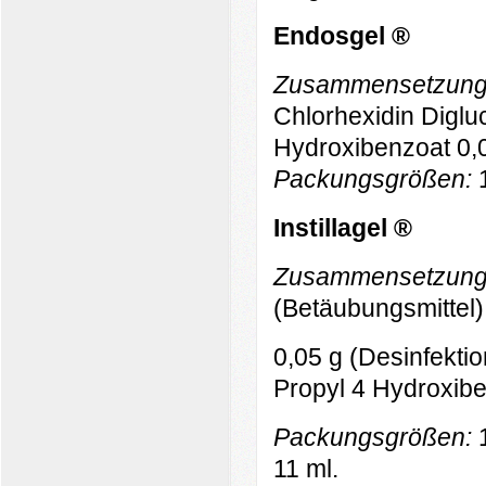
Endosgel ®
Zusammensetzun
Chlorhexidin Digluc
Hydroxibenzoat 0,0
Packungsgrößen:
Instillagel ®
Zusammensetzun
(Betäubungsmittel)
0,05 g (Desinfektio
Propyl 4 Hydroxibe
Pa
ckungsgrößen:
11 ml.